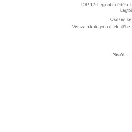
TOP 12:
Legjobbra értékelt
Legtö
Összes kép
Vissza a kategória áttekintőbe
Püspökmolná