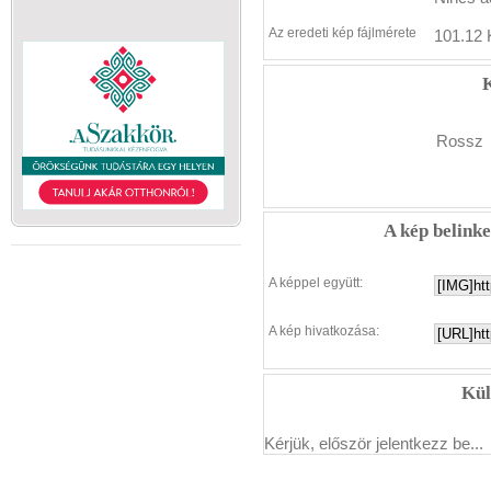
Az eredeti kép fájlmérete
101.12 
K
Rossz
A kép belink
A képpel együtt:
A kép hivatkozása:
Kül
Kérjük, először jelentkezz be...