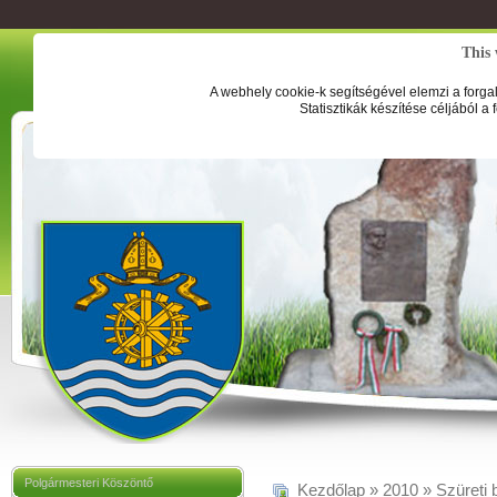
This 
A webhely cookie-k segítségével elemzi a forga
Statisztikák készítése céljából a
Polgármesteri Köszöntő
Kezdőlap
»
2010
»
Szüreti 