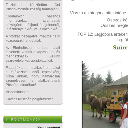
Tisztelettel köszöntöm Önt
Püspökmolnári község honlapján!
Vissza a kategória áttekintőbe
Oldalainkon hasznos
Összes kép
információkat találhatnak
Összes megtek
községünk múltjáról és jelenéről,
intézményeinkről, vállalkozóinkról.
TOP 12:
Legjobbra értékelt
A fotókat nézegetve megízlelhetik
Legtö
községünk hangulatát.
Szüre
Az Elérhetőség menüpont alatt
felvehetik velünk a kapcsolatot, és
megoszthatják velünk
észrevételeiket, gondolataikat.
Fogadják a bemutatkozó oldalakat
a tájékoztatás első lépéseként,
bízva abban, hogy hamarosan
személyesen is találkozhatunk
Püspökmolnáriban!
Viszontlátásra!
Kovács Krisztián polgármester
H I R D E T M É N Y E K