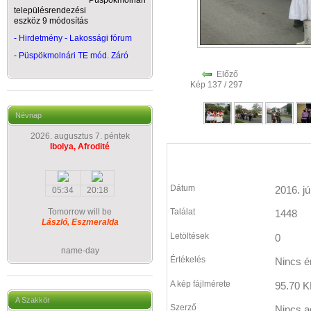
Püspökmolnári
településrendezési
eszköz 9 módosítás
- Hirdetmény - Lakossági fórum
-
Püspökmolnári TE mód. Záró
Előző
Kép 137 / 297
Névnap
2026. augusztus 7. péntek
Ibolya, Afrodité
Dátum
2016. jú
05:34
20:18
Tomorrow will be
Találat
1448
László, Eszmeralda
Letöltések
0
name-day
Értékelés
Nincs é
A kép fájlmérete
95.70 K
A Szakkör
Szerző
Nincs a