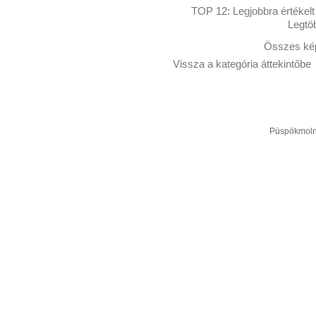
TOP 12:
Legjobbra értékelt
Legtö
Összes kép
Vissza a kategória áttekintőbe
Püspökmolná