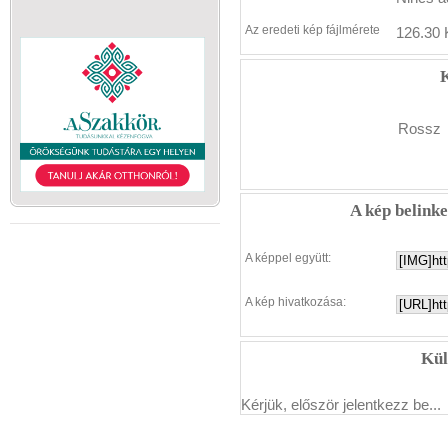
Az eredeti kép fájlmérete
126.30 
K
Rossz
A kép belink
A képpel együtt:
A kép hivatkozása:
Kül
Kérjük, először jelentkezz be...