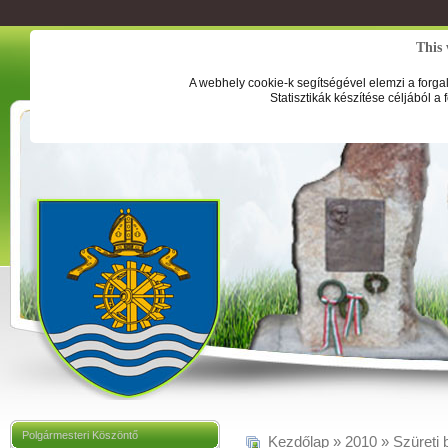
This 
A webhely cookie-k segítségével elemzi a forga
Statisztikák készítése céljából a
Polgármesteri Köszöntő
Kezdőlap
»
2010
»
Szüreti 