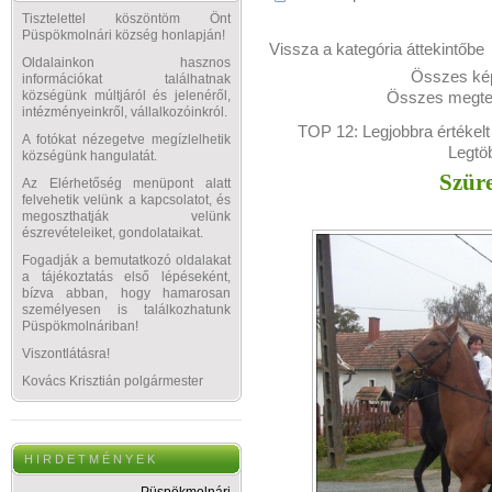
Tisztelettel köszöntöm Önt
Püspökmolnári község honlapján!
Vissza a kategória áttekintőbe
Oldalainkon hasznos
Összes kép
információkat találhatnak
Összes megtek
községünk múltjáról és jelenéről,
intézményeinkről, vállalkozóinkról.
TOP 12:
Legjobbra értékelt
A fotókat nézegetve megízlelhetik
Legtö
községünk hangulatát.
Szüre
Az Elérhetőség menüpont alatt
felvehetik velünk a kapcsolatot, és
megoszthatják velünk
észrevételeiket, gondolataikat.
Fogadják a bemutatkozó oldalakat
a tájékoztatás első lépéseként,
bízva abban, hogy hamarosan
személyesen is találkozhatunk
Püspökmolnáriban!
Viszontlátásra!
Kovács Krisztián polgármester
H I R D E T M É N Y E K