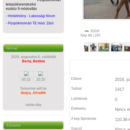
Püspökmolnári
településrendezési
eszköz 9 módosítás
- Hirdetmény - Lakossági fórum
-
Püspökmolnári TE mód. Záró
Előző
Kép 96 / 297
Névnap
2026. augusztus 6. csütörtök
Berta, Bettina
Dátum
2016. jú
05:32
20:20
Tomorrow will be
Találat
1417
Ibolya, Afrodité
Letöltések
0
name-day
Értékelés
Nincs é
A kép fájlmérete
110.36 
A Szakkör
Szerző
Nincs a