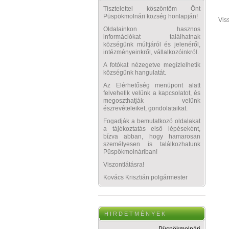
Tisztelettel köszöntöm Önt
Püspökmolnári község honlapján!
Vis
Oldalainkon hasznos
információkat találhatnak
községünk múltjáról és jelenéről,
intézményeinkről, vállalkozóinkról.
A fotókat nézegetve megízlelhetik
községünk hangulatát.
Az Elérhetőség menüpont alatt
felvehetik velünk a kapcsolatot, és
megoszthatják velünk
észrevételeiket, gondolataikat.
Fogadják a bemutatkozó oldalakat
a tájékoztatás első lépéseként,
bízva abban, hogy hamarosan
személyesen is találkozhatunk
Püspökmolnáriban!
Viszontlátásra!
Kovács Krisztián polgármester
H I R D E T M É N Y E K