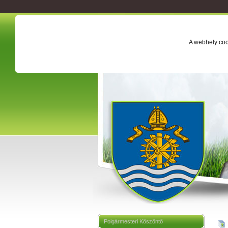
A webhely coo
Polgármesteri Köszöntő