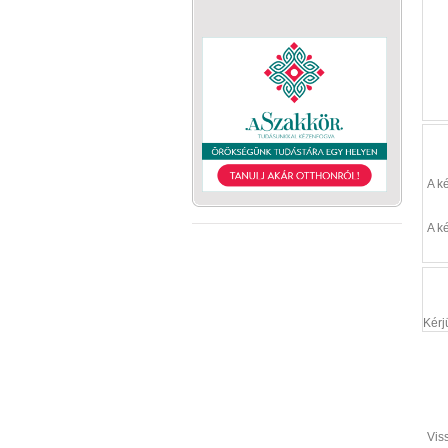
A k
A k
Kérj
Vis