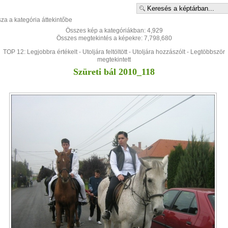
sza a kategória áttekintőbe
Összes kép a kategóriákban: 4,929
Összes megtekintés a képekre: 7,798,680
TOP 12:
Legjobbra értékelt
-
Utoljára feltöltött
-
Utoljára hozzászólt
-
Legtöbbször
megtekintett
Szüreti bál 2010_118