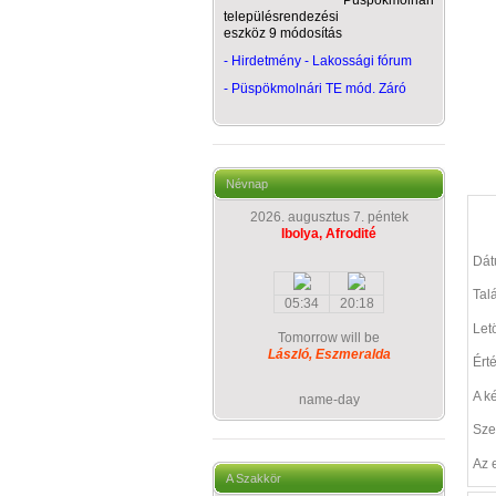
Püspökmolnári
településrendezési
eszköz 9 módosítás
- Hirdetmény - Lakossági fórum
-
Püspökmolnári TE mód. Záró
Névnap
2026. augusztus 7. péntek
Ibolya, Afrodité
Dá
Talá
05:34
20:18
Let
Tomorrow will be
László, Eszmeralda
Ért
A k
name-day
Sze
Az 
A Szakkör