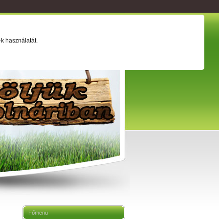
ság
Értéktár
Adatkezelési tájékoztató
k használatát.
Főmenü