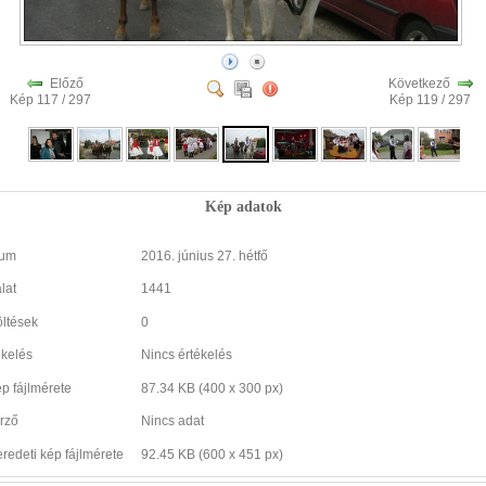
Előző
Következő
Kép 117 / 297
Kép 119 / 297
Kép adatok
tum
2016. június 27. hétfő
lat
1441
öltések
0
ékelés
Nincs értékelés
ép fájlmérete
87.34 KB (400 x 300 px)
rző
Nincs adat
eredeti kép fájlmérete
92.45 KB (600 x 451 px)