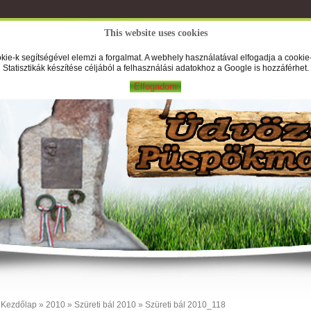
This website uses cookies
A Falufilm
Hírek
Képek
Új
kie-k segítségével elemzi a forgalmat. A webhely használatával elfogadja a cookie-
Statisztikák készítése céljából a felhasználási adatokhoz a Google is hozzáférhet.
Elfogadom
Kezdőlap
»
2010
»
Szüreti bál 2010
» Szüreti bál 2010_118