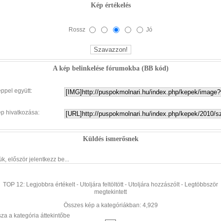
Kép értékelés
Rossz
Jó
A kép belinkelése fórumokba (BB kód)
éppel együtt:
ép hivatkozása:
Küldés ismerősnek
ük, először jelentkezz be...
TOP 12:
Legjobbra értékelt
-
Utoljára feltöltött
-
Utoljára hozzászólt
-
Legtöbbször
megtekintett
Összes kép a kategóriákban: 4,929
sza a kategória áttekintőbe