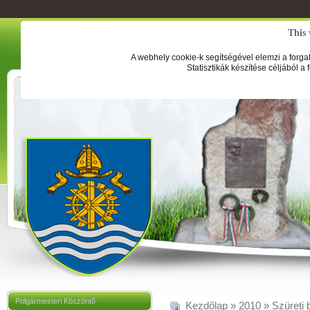
This 
A webhely cookie-k segítségével elemzi a forga
Statisztikák készítése céljából a
Polgármesteri Köszöntő
Kezdőlap
»
2010
»
Szüreti 