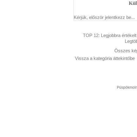
Kül
Kérjük, először jelentkezz be...
TOP 12:
Legjobbra értékelt
Legtö
Összes kép
Vissza a kategória áttekintőbe
Püspökmolná