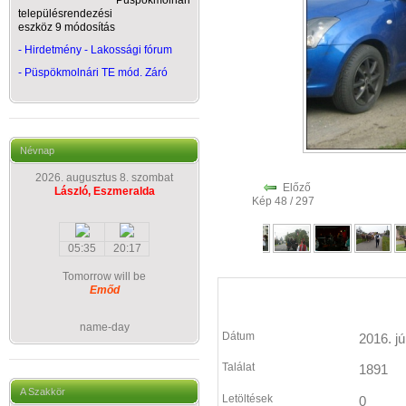
Püspökmolnári
településrendezési
eszköz 9 módosítás
- Hirdetmény - Lakossági fórum
-
Püspökmolnári TE mód. Záró
Névnap
2026. augusztus 8. szombat
Előző
László, Eszmeralda
Kép 48 / 297
05:35
20:17
Tomorrow will be
Emőd
name-day
Dátum
2016. jú
Találat
1891
A Szakkör
Letöltések
0