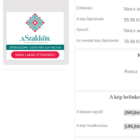
Értékelés
Nincs é
A kép fájlmérete
99.96 K
Szerző
Nincs a
Az eredeti kép fájlmérete
78.46 K
K
Rossz
A kép belink
A képpel együtt:
A kép hivatkozása: