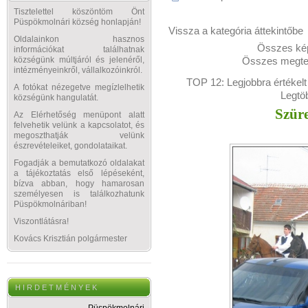
Tisztelettel köszöntöm Önt
Püspökmolnári község honlapján!
Vissza a kategória áttekintőbe
Oldalainkon hasznos
Összes kép
információkat találhatnak
Összes megtek
községünk múltjáról és jelenéről,
intézményeinkről, vállalkozóinkról.
TOP 12:
Legjobbra értékelt
A fotókat nézegetve megízlelhetik
Legtö
községünk hangulatát.
Szüre
Az Elérhetőség menüpont alatt
felvehetik velünk a kapcsolatot, és
megoszthatják velünk
észrevételeiket, gondolataikat.
Fogadják a bemutatkozó oldalakat
a tájékoztatás első lépéseként,
bízva abban, hogy hamarosan
személyesen is találkozhatunk
Püspökmolnáriban!
Viszontlátásra!
Kovács Krisztián polgármester
H I R D E T M É N Y E K