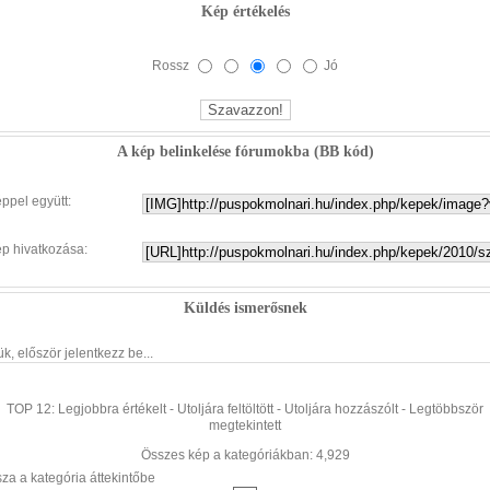
Kép értékelés
Rossz
Jó
A kép belinkelése fórumokba (BB kód)
éppel együtt:
ép hivatkozása:
Küldés ismerősnek
ük, először jelentkezz be...
TOP 12:
Legjobbra értékelt
-
Utoljára feltöltött
-
Utoljára hozzászólt
-
Legtöbbször
megtekintett
Összes kép a kategóriákban: 4,929
sza a kategória áttekintőbe