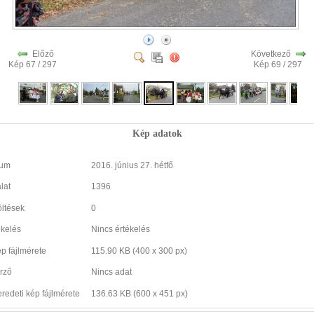
Előző
Következő
Kép 67 / 297
Kép 69 / 297
Kép adatok
tum
2016. június 27. hétfő
lat
1396
öltések
0
ékelés
Nincs értékelés
ép fájlmérete
115.90 KB (400 x 300 px)
rző
Nincs adat
eredeti kép fájlmérete
136.63 KB (600 x 451 px)