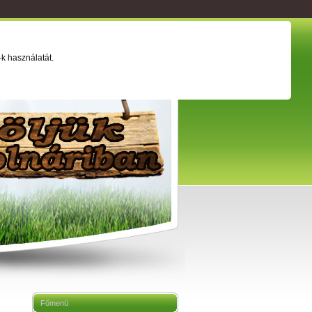
ság
Értéktár
Adatkezelési tájékoztató
k használatát.
Főmenü