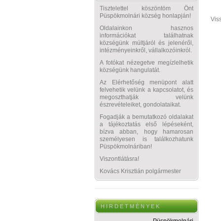
Tisztelettel köszöntöm Önt
Püspökmolnári község honlapján!
Vis
Oldalainkon hasznos
információkat találhatnak
községünk múltjáról és jelenéről,
intézményeinkről, vállalkozóinkról.
A fotókat nézegetve megízlelhetik
községünk hangulatát.
Az Elérhetőség menüpont alatt
felvehetik velünk a kapcsolatot, és
megoszthatják velünk
észrevételeiket, gondolataikat.
Fogadják a bemutatkozó oldalakat
a tájékoztatás első lépéseként,
bízva abban, hogy hamarosan
személyesen is találkozhatunk
Püspökmolnáriban!
Viszontlátásra!
Kovács Krisztián polgármester
H I R D E T M É N Y E K