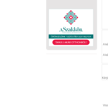
A k
A k
Kérj
Vis