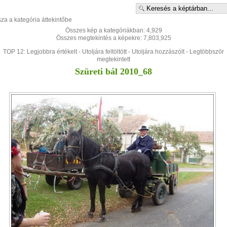
sza a kategória áttekintőbe
Összes kép a kategóriákban: 4,929
Összes megtekintés a képekre: 7,803,925
TOP 12:
Legjobbra értékelt
-
Utoljára feltöltött
-
Utoljára hozzászólt
-
Legtöbbször
megtekintett
Szüreti bál 2010_68