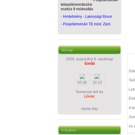
Püspökmolnári
településrendezési
eszköz 9 módosítás
- Hirdetmény - Lakossági fórum
-
Püspökmolnári TE mód. Záró
Névnap
2026. augusztus 9. vasárnap
Emőd
Dá
Talá
05:36
20:15
Let
Tomorrow will be
Lőrinc
Ért
A k
name-day
Sze
Az 
A Szakkör