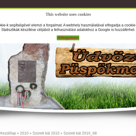
This website uses cookies
A Falufilm
Hírek
Képek
Új
kie-k segítségével elemzi a forgalmat. A webhely használatával elfogadja a cookie-
Statisztikák készítése céljából a felhasználási adatokhoz a Google is hozzáférhet.
Elfogadom
Kezdőlap
»
2010
»
Szüreti bál 2010
» Szüreti bál 2010_68