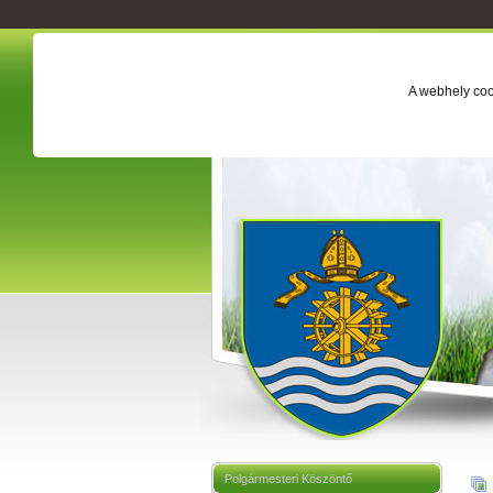
A webhely coo
Polgármesteri Köszöntő