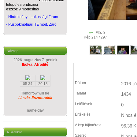
Püspökmolnári
településrendezési
eszköz 9 módosítás
- Hirdetmény - Lakossági fórum
-
Püspökmolnári TE mód. Záró
Előző
Kép 214 / 297
Névnap
2026. augusztus 7. péntek
Ibolya, Afrodité
Dátum
2016. jú
05:34
20:18
Tomorrow will be
Találat
1434
László, Eszmeralda
Letöltések
0
name-day
Értékelés
Nincs é
A kép fájlmérete
96.36 K
A Szakkör
Szerző
Nincs a