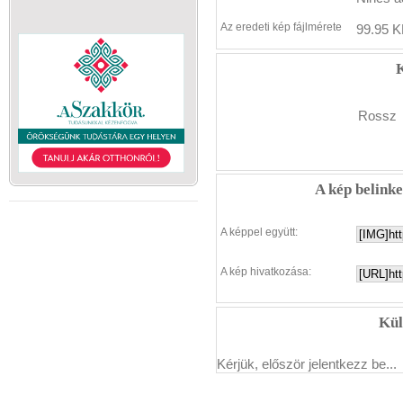
Az eredeti kép fájlmérete
99.95 K
K
Rossz
A kép belink
A képpel együtt:
A kép hivatkozása:
Kül
Kérjük, először jelentkezz be...