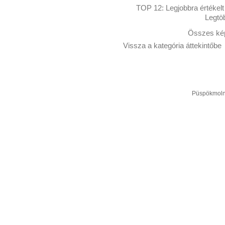
TOP 12:
Legjobbra értékelt
Legtö
Összes kép
Vissza a kategória áttekintőbe
Püspökmolná