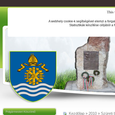
This 
A webhely cookie-k segítségével elemzi a forga
Statisztikák készítése céljából a
Polgármesteri Köszöntő
Kezdőlap
»
2010
»
Szüreti 