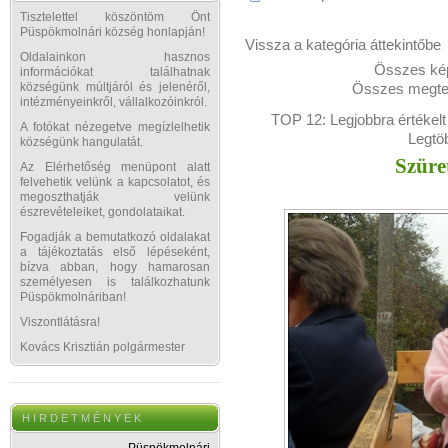
Tisztelettel köszöntöm Önt
Püspökmolnári község honlapján!
Vissza a kategória áttekintőbe
Oldalainkon hasznos
Összes kép
információkat találhatnak
Összes megtek
községünk múltjáról és jelenéről,
intézményeinkről, vállalkozóinkról.
TOP 12:
Legjobbra értékelt
A fotókat nézegetve megízlelhetik
Legtö
községünk hangulatát.
Szüre
Az Elérhetőség menüpont alatt
felvehetik velünk a kapcsolatot, és
megoszthatják velünk
észrevételeiket, gondolataikat.
Fogadják a bemutatkozó oldalakat
a tájékoztatás első lépéseként,
bízva abban, hogy hamarosan
személyesen is találkozhatunk
Püspökmolnáriban!
Viszontlátásra!
Kovács Krisztián polgármester
H I R D E T M É N Y E K