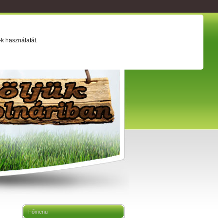
ság
Értéktár
Adatkezelési tájékoztató
k használatát.
Főmenü