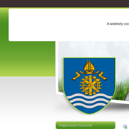
A webhely coo
Polgármesteri Köszöntő