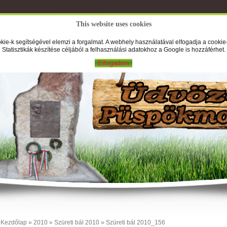
This website uses cookies
A Falufilm
Hírek
Képek
Új
kie-k segítségével elemzi a forgalmat. A webhely használatával elfogadja a cookie-
Statisztikák készítése céljából a felhasználási adatokhoz a Google is hozzáférhet.
Elfogadom
Kezdőlap
»
2010
»
Szüreti bál 2010
» Szüreti bál 2010_156