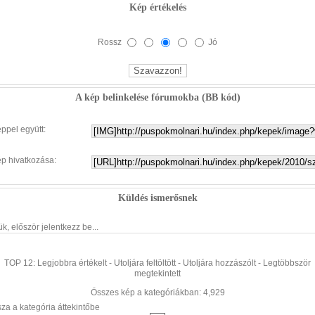
Kép értékelés
Rossz
Jó
A kép belinkelése fórumokba (BB kód)
éppel együtt:
ép hivatkozása:
Küldés ismerősnek
ük, először jelentkezz be...
TOP 12:
Legjobbra értékelt
-
Utoljára feltöltött
-
Utoljára hozzászólt
-
Legtöbbször
megtekintett
Összes kép a kategóriákban: 4,929
sza a kategória áttekintőbe