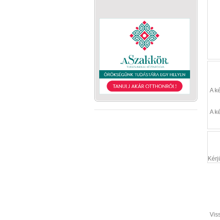
A k
A k
Kérj
Vis