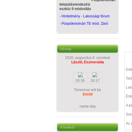
Püspökmolnári
településrendezési
eszköz 9 módosítás
- Hirdetmény - Lakossági fórum
-
Püspökmolnári TE mód. Záró
Névnap
2026. augusztus 8. szombat
László, Eszmeralda
Dá
Talá
05:35
20:17
Let
Tomorrow will be
Emőd
Ért
A k
name-day
Sze
Az 
A Szakkör