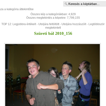
sza a kategória áttekintőbe
Összes kép a kategóriákban: 4,929
Összes megtekintés a képekre: 7,799,155
TOP 12:
Legjobbra értékelt
-
Utoljára feltöltött
-
Utoljára hozzászólt
-
Legtöbbször
megtekintett
Szüreti bál 2010_156