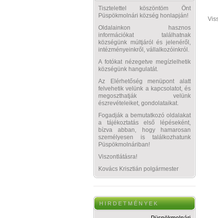
Tisztelettel köszöntöm Önt
Püspökmolnári község honlapján!
Vis
Oldalainkon hasznos
információkat találhatnak
községünk múltjáról és jelenéről,
intézményeinkről, vállalkozóinkról.
A fotókat nézegetve megízlelhetik
községünk hangulatát.
Az Elérhetőség menüpont alatt
felvehetik velünk a kapcsolatot, és
megoszthatják velünk
észrevételeiket, gondolataikat.
Fogadják a bemutatkozó oldalakat
a tájékoztatás első lépéseként,
bízva abban, hogy hamarosan
személyesen is találkozhatunk
Püspökmolnáriban!
Viszontlátásra!
Kovács Krisztián polgármester
H I R D E T M É N Y E K