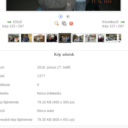
Előző
Következő
Kép 155 / 297
Kép 157 / 297
Kép adatok
tum
2016. június 27. hétfő
lat
1377
öltések
0
ékelés
Nincs értékelés
ép fájlmérete
79.10 KB (400 x 300 px)
rző
Nincs adat
eredeti kép fájlmérete
79.35 KB (600 x 451 px)